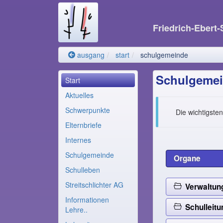
Friedrich-Ebert
ausgang
start
schulgemeinde
Schulgeme
Start
Aktuelles
Schwerpunkte
Die wichtigsten
Elternbriefe
Internes
Schulgemeinde
Organe
Schulleben
Streitschlichter AG
Verwaltun
Informationen
Schulleitu
Lehre..