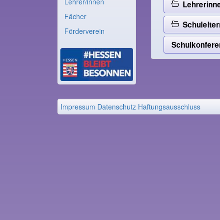
Lehrer/innen
Lehrerinne
Fächer
Schulelter
Förderverein
Schulkonfere
Impressum
Datenschutz
Haftungsausschluss