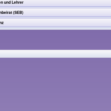
n und Lehrer
nbeirat (SEB)
nz